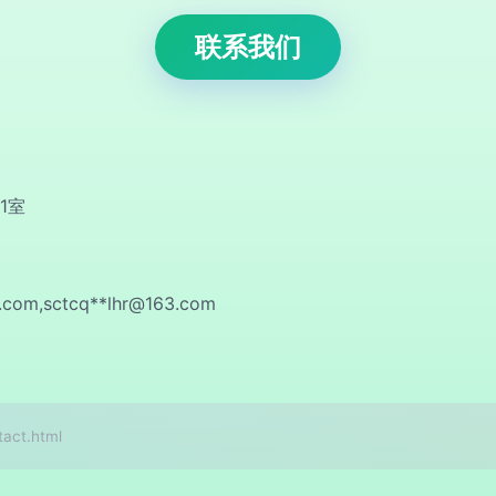
联系我们
1室
l.com
,sctcq**
lhr@163.com
ct.html